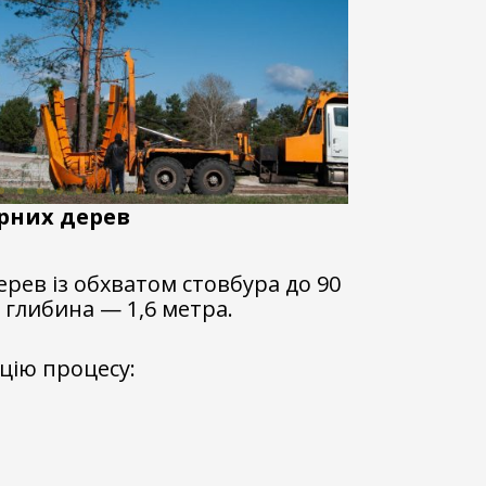
рних дерев
ерев із обхватом стовбура до 90
а глибина — 1,6 метра.
цію процесу: