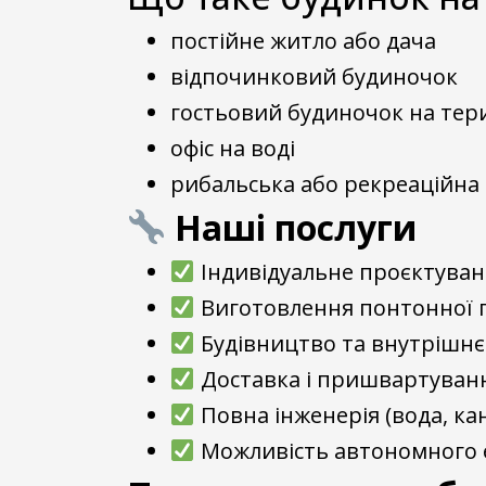
постійне житло або дача
відпочинковий будиночок
гостьовий будиночок на тери
офіс на воді
рибальська або рекреаційна 
Наші послуги
Індивідуальне проєктува
Виготовлення понтонної
Будівництво та внутрішн
Доставка і пришвартуван
Повна інженерія (вода, кан
Можливість автономного е