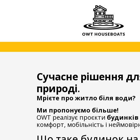
Сучасне рішення дл
природі
.
Мрієте про житло біля води?
Ми пропонуємо більше!
OWT реалізує проєкти
будинків
комфорт, мобільність і неймовір
Що таке будинок на 