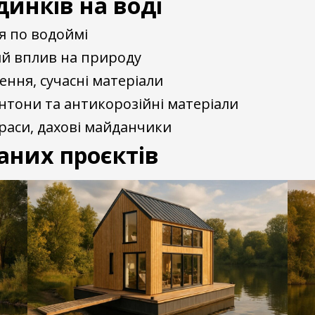
инків на воді
 по водоймі
й вплив на природу
ння, сучасні матеріали
нтони та антикорозійні матеріали
раси, дахові майданчики
аних проєктів