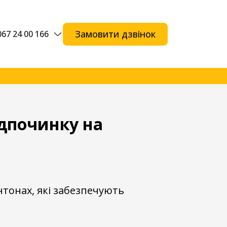
Замовити дзвінок
067 24 00 166
ідпочинку на
нтонах, які забезпечують