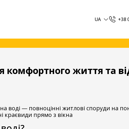
UA
+38 
я комфортного життя та в
на воді — повноцінні житлові споруди на по
ні краєвиди прямо з вікна
воді?