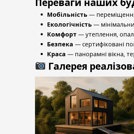
Переваги наших буд
Мобільність
— переміщення
Екологічність
— мінімальни
Комфорт
— утеплення, опале
Безпека
— сертифіковані по
Краса
— панорамні вікна, те
Галерея реалізов