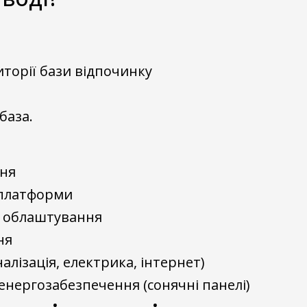
торії бази відпочинку
база.
ння
 платформи
є облаштування
ня
алізація, електрика, інтернет)
нергозабезпечення (сонячні панелі)